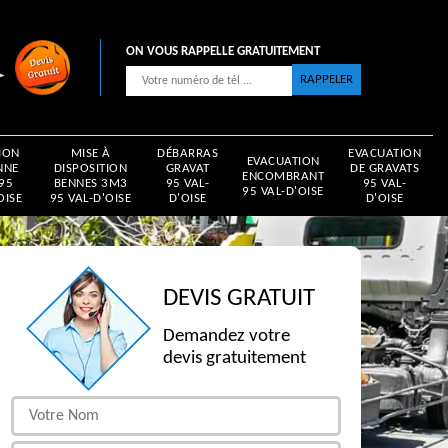
ON VOUS RAPPELLE GRATUITEMENT
ION
MISE À
DÉBARRAS
EVACUATION
EVACUATION
NNE
DISPOSITION
GRAVAT
DE GRAVATS
ENCOMBRANT
 95
BENNES 3M3
95 VAL-
95 VAL-
95 VAL-D'OISE
OISE
95 VAL-D'OISE
D'OISE
D'OISE
DEVIS GRATUIT
Demandez votre
devis gratuitement