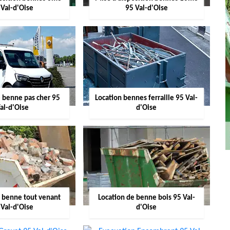
 Val-d'Oise
95 Val-d'Oise
e benne pas cher 95
Location bennes ferraille 95 Val-
al-d'Oise
d'Oise
e benne tout venant
Location de benne bois 95 Val-
 Val-d'Oise
d'Oise