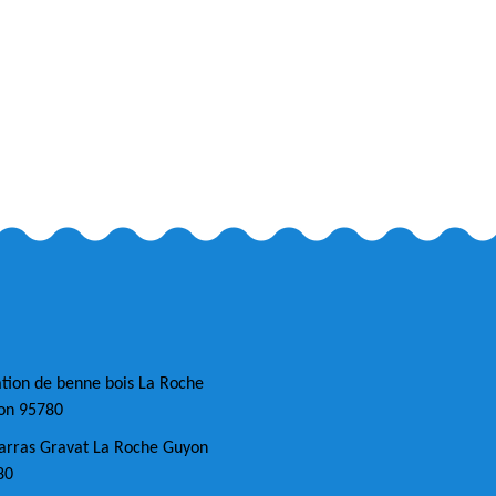
tion de benne bois La Roche
on 95780
arras Gravat La Roche Guyon
80