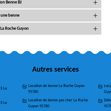
tion Benne BJ
s une benne
à La Roche Guyon
Autres services
Location de benne La Roche Guyon
Loca
m3 La
95780
Guy
Location de benne pas cher La Roche
Déb
m3 La
Guyon 95780
957