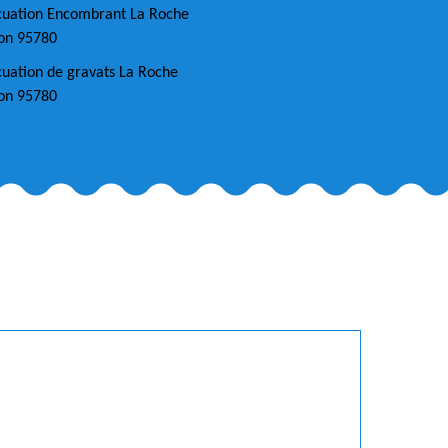
cuation Encombrant La Roche
on 95780
uation de gravats La Roche
on 95780