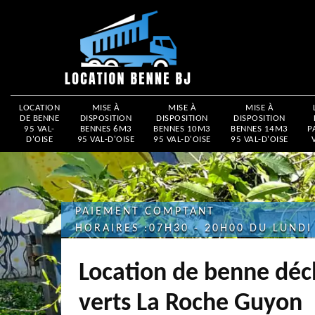
LOCATION
MISE À
MISE À
MISE À
DE BENNE
DISPOSITION
DISPOSITION
DISPOSITION
95 VAL-
BENNES 6M3
BENNES 10M3
BENNES 14M3
P
D'OISE
95 VAL-D'OISE
95 VAL-D'OISE
95 VAL-D'OISE
PAIEMENT COMPTANT
HORAIRES :07H30 - 20H00 DU LUNDI
Location de benne déc
verts La Roche Guyon