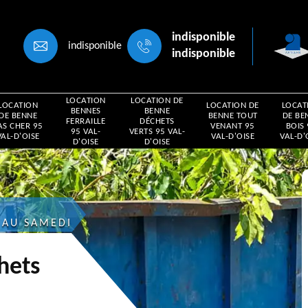
indisponible
indisponible
indisponible
LOCATION
LOCATION DE
LOCATION
LOCATION DE
LOCAT
BENNES
BENNE
DE BENNE
BENNE TOUT
DE BE
FERRAILLE
DÉCHETS
AS CHER 95
VENANT 95
BOIS
95 VAL-
VERTS 95 VAL-
VAL-D'OISE
VAL-D'OISE
VAL-D'
D'OISE
D'OISE
 AU SAMEDI
hets