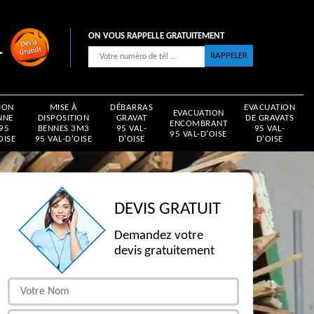
ON VOUS RAPPELLE GRATUITEMENT
ION
MISE À
DÉBARRAS
EVACUATION
EVACUATION
NNE
DISPOSITION
GRAVAT
DE GRAVATS
ENCOMBRANT
 95
BENNES 3M3
95 VAL-
95 VAL-
95 VAL-D'OISE
OISE
95 VAL-D'OISE
D'OISE
D'OISE
DEVIS GRATUIT
Demandez votre
devis gratuitement