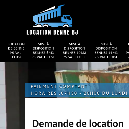
LOCATION
MISE À
MISE À
MISE À
DE BENNE
DISPOSITION
DISPOSITION
DISPOSITION
95 VAL-
BENNES 6M3
BENNES 10M3
BENNES 14M3
P
D'OISE
95 VAL-D'OISE
95 VAL-D'OISE
95 VAL-D'OISE
PAIEMENT COMPTANT
HORAIRES :07H30 - 20H00 DU LUNDI
Demande de location