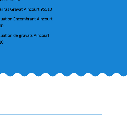
ourt 95510
rras Gravat Aincourt 95510
cuation Encombrant Aincourt
10
uation de gravats Aincourt
10