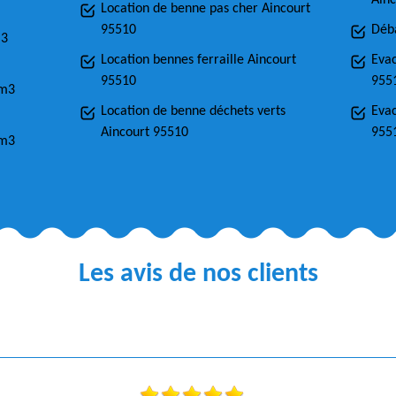
Ainc
Location de benne pas cher Aincourt
95510
Déba
m3
Location bennes ferraille Aincourt
Eva
95510
955
0m3
Location de benne déchets verts
Evac
Aincourt 95510
955
4m3
Les avis de nos clients