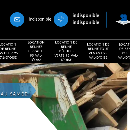
indisponible
indisponible
indisponible
LOCATION
LOCATION DE
LOCATION
LOCATION DE
LOCAT
BENNES
BENNE
DE BENNE
BENNE TOUT
DE BE
FERRAILLE
DÉCHETS
AS CHER 95
VENANT 95
BOIS
95 VAL-
VERTS 95 VAL-
VAL-D'OISE
VAL-D'OISE
VAL-D'
D'OISE
D'OISE
 AU SAMEDI